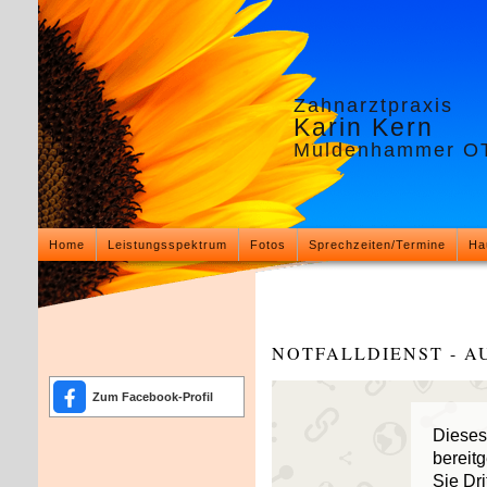
Zahnarztpraxis
Karin Kern
Muldenhammer OT
Home
Leistungsspektrum
Fotos
Sprechzeiten/Termine
Ha
NOTFALLDIENST - A
Zum Facebook-Profil
Dieses
bereit
Sie Dr